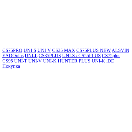
CS75PRO
UNI-S
UNI-V
CS35 MAX
CS75PLUS NEW
ALSVIN
EADOplus
UNI-L
CS35PLUS
UNI-S / CS55PLUS
CS75plus
CS95
UNI-T
UNI-V
UNI-K
HUNTER PLUS
UNI-K iDD
Покупка