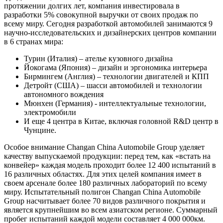
протяжении долгих лет, компания инвестировала в
разработки 5% совокупной выручки от своих продаж по
всему миру. Сегодня разработкой автомобилей занимаются 9
научно-исследовательских и дизайнерских центров компании
в 6 странах мира:
Турин (Италия) – ателье кузовного дизайна
Йокогама (Япония) – дизайн и эргономика интерьера
Бирмингем (Англия) – технологии двигателей и КПП
Детройт (США) – шасси автомобилей и технологии
автономного вождения
Мюнхен (Германия) - интеллектуальные технологии,
электромобили
И еще 4 центра в Китае, включая головной R&D центр в
Чунцине.
Особое внимание Changan China Automobile Group уделяет
качеству выпускаемой продукции: перед тем, как «встать на
конвейер» каждая модель проходит более 12 400 испытаний в
16 различных областях. Для этих целей компания имеет в
своем арсенале более 180 различных лабораторий по всему
миру. Испытательный полигон Changan China Automobile
Group насчитывает более 70 видов различного покрытия и
является крупнейшим во всем азиатском регионе. Суммарный
пробег испытаний каждой модели составляет 4 000 000км.