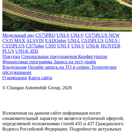
Модельный ряд
CS75PRO
UNI-S
UNI-V
CS75PLUS NEW
CS35 MAX
ALSVIN
EADOplus
UNI-L
CS35PLUS
UNI-S /
CS55PLUS
CS75plus
CS95
UNI-T
UNI-V
UNI-K
HUNTER
PLUS
UNI-K iDD
Покупка
Специальные предложения
Конфигуратор
Финансовые программы
Запись на тест-драйв
Владельцам
Онлайн запись на ТО и сервис
Техническое
обслуживание
О компании
Карта сайта
© Changan Automobile Group, 2026
Изложенная на данном сайте информация носит
ознакомительный характер не является публичной офертой,
определяемой положениями статей 435 и 437 Гражданского
Кодекса Российской Федерации. Подробности актуальных