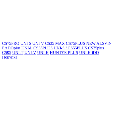
CS75PRO
UNI-S
UNI-V
CS35 MAX
CS75PLUS NEW
ALSVIN
EADOplus
UNI-L
CS35PLUS
UNI-S / CS55PLUS
CS75plus
CS95
UNI-T
UNI-V
UNI-K
HUNTER PLUS
UNI-K iDD
Покупка