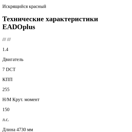
Искрящийся красный
Технические характеристики
EADOplus
///
///
1.4
Двигатель
7 DCT
КПП
255
Н/М Крут. момент
150
л.с.
Длина
4730
мм