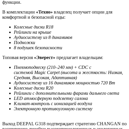
функции.
В комплектации
«Техно»
владелец получает опции для
комфортной и безопасной езды:
Колесные диски
R
18
Рейлинги на крыше
Аудиосистему из 8 динамиков
Подножки
8 подушек безопасности
Топовая версия
«Эверест»
предлагает владельцам:
Пневмоподвеску (210–240 мм) +
CDC
с
системой
Magic Carpet
(высота и жесткость: Низкая,
Средняя, Высокая, Адаптивная)
Аудиосистему из 16 динамиков мощностью 720 Вт
Колесные диски
R
20
Рейлинги с дополнительными фарами дальнего света
LED
атмосферную подсветку салона
Климат-контроль с ионизацией воздуха
Электронную противоугонную систему
Выход DEEPAL G318 подтверждает стратегию CHANGAN по
расширению линейки высокотехнологичных и экологичных