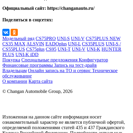
Официальный сайт: https://changanauto.ru/
Поделиться в соцсетях:
Модельный ряд
CS75PRO
UNI-S
UNI-V
CS75PLUS NEW
CS35 MAX
ALSVIN
EADOplus
UNI-L
CS35PLUS
UNI-S /
CS55PLUS
CS75plus
CS95
UNI-T
UNI-V
UNI-K
HUNTER
PLUS
UNI-K iDD
Покупка
Специальные предложения
Конфигуратор
Финансовые программы
Запись на тест-драйв
Владельцам
Онлайн запись на ТО и сервис
Техническое
обслуживание
О компании
Карта сайта
© Changan Automobile Group, 2026
Изложенная на данном сайте информация носит
ознакомительный характер не является публичной офертой,
определяемой положениями статей 435 и 437 Гражданского
Кодекса Российской Федерации. Подробности актуальных