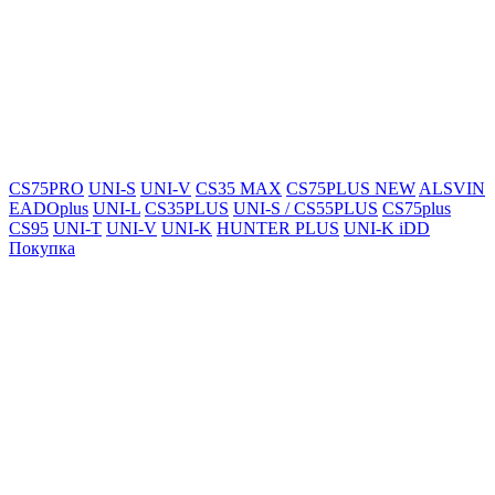
CS75PRO
UNI-S
UNI-V
CS35 MAX
CS75PLUS NEW
ALSVIN
EADOplus
UNI-L
CS35PLUS
UNI-S / CS55PLUS
CS75plus
CS95
UNI-T
UNI-V
UNI-K
HUNTER PLUS
UNI-K iDD
Покупка