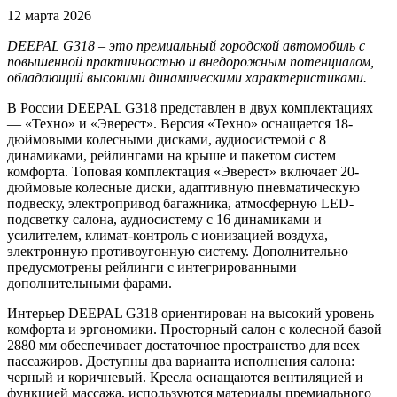
12 марта 2026
DEEPAL G318
– это премиальный городской автомобиль с
повышенной практичностью и внедорожным потенциалом,
обладающий высокими динамическими характеристиками.
В России DEEPAL G318 представлен в двух комплектациях
— «Техно» и «Эверест». Версия «Техно» оснащается 18-
дюймовыми колесными дисками, аудиосистемой с 8
динамиками, рейлингами на крыше и пакетом систем
комфорта. Топовая комплектация «Эверест» включает 20-
дюймовые колесные диски, адаптивную пневматическую
подвеску, электропривод багажника, атмосферную LED-
подсветку салона, аудиосистему с 16 динамиками и
усилителем, климат-контроль с ионизацией воздуха,
электронную противоугонную систему. Дополнительно
предусмотрены рейлинги с интегрированными
дополнительными фарами.
Интерьер DEEPAL G318 ориентирован на высокий уровень
комфорта и эргономики. Просторный салон с колесной базой
2880 мм обеспечивает достаточное пространство для всех
пассажиров. Доступны два варианта исполнения салона:
черный и коричневый. Кресла оснащаются вентиляцией и
функцией массажа, используются материалы премиального