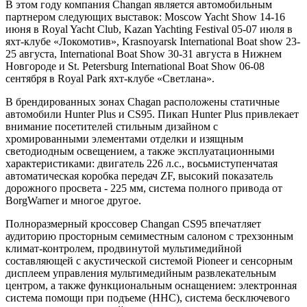
В этом году компания Changan является автомобильным
партнером следующих выставок: Moscow Yacht Show 14-16
июня в Royal Yacht Club, Kazan Yachting Festival 05-07 июля в
яхт-клубе «Локомотив», Krasnoyarsk International Boat show 23-
25 августа, International Boat Show 30-31 августа в Нижнем
Новгороде и St. Petersburg International Boat Show 06-08
сентября в Royal Park яхт-клубе «Светлана».
В брендированных зонах Chagan расположены статичные
автомобили Hunter Plus и CS95. Пикап Hunter Plus привлекает
внимание посетителей стильным дизайном с
хромированными элементами отделки и изящным
светодиодным освещением, а также эксплуатационными
характеристиками: двигатель 226 л.с., восьмиступенчатая
автоматическая коробка передач ZF, высокий показатель
дорожного просвета - 225 мм, система полного привода от
BorgWarner и многое другое.
Полноразмерный кроссовер Changan CS95 впечатляет
аудиторию просторным семиместным салоном с трехзонным
климат-контролем, продвинутой мультимедийной
составляющей с акустической системой Pioneer и сенсорным
дисплеем управления мультимедийным развлекательным
центром, а также функциональным оснащением: электронная
система помощи при подъеме (HHC), система бесключевого