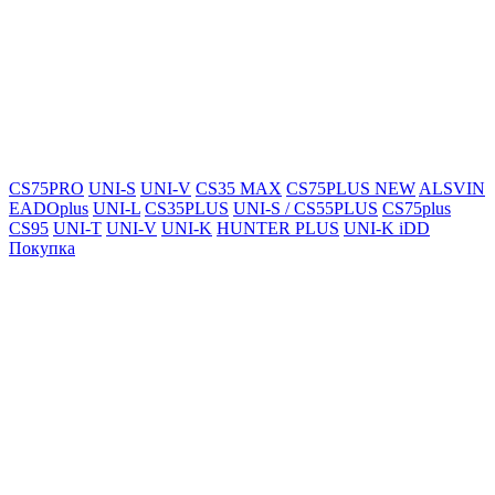
CS75PRO
UNI-S
UNI-V
CS35 MAX
CS75PLUS NEW
ALSVIN
EADOplus
UNI-L
CS35PLUS
UNI-S / CS55PLUS
CS75plus
CS95
UNI-T
UNI-V
UNI-K
HUNTER PLUS
UNI-K iDD
Покупка