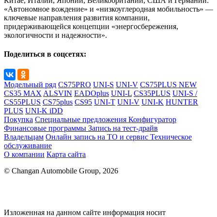
Китае, Италии, Японии, Великобритании, США и Германии.
«Автономное вождение» и «низкоуглеродная мобильность» —
ключевые направления развития компании,
придерживающейся концепции «энергосбережения,
экологичности и надежности».
Поделиться в соцсетях:
Модельный ряд
CS75PRO
UNI-S
UNI-V
CS75PLUS NEW
CS35 MAX
ALSVIN
EADOplus
UNI-L
CS35PLUS
UNI-S /
CS55PLUS
CS75plus
CS95
UNI-T
UNI-V
UNI-K
HUNTER
PLUS
UNI-K iDD
Покупка
Специальные предложения
Конфигуратор
Финансовые программы
Запись на тест-драйв
Владельцам
Онлайн запись на ТО и сервис
Техническое
обслуживание
О компании
Карта сайта
© Changan Automobile Group, 2026
Изложенная на данном сайте информация носит