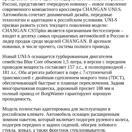
России, представляет очередную новинку – новое поколение
современного компактного кроссовера CHANGAN UNI-S.
Автомобиль сочетает динамичный дизайн, передовые
технологии и адаптацию к российским условиям. UNI-S
призван развить успех текущего поколения модели:
CHANGAN CS55plus является признанным бестселлером –
входит в десятку самых продаваемых автомобилей в России и
лидер продаж среди моделей CHANGAN. В арсенале
новинки, в числе прочего, система полного привода.
Новый UNI-S оснащается турбированным двигателем
семейства Blue Core объемом 1,5 литра, в версии с передним
приводом мощность составляет 157 л.с., в полноприводной -
181 л.с. Оба агрегата работают в паре с 7-ступенчатой
трансмиссией с двойным сцеплением мокрого типа (7DCT),
обеспечивающей быстрые и плавные переключения. Задняя
многорычажная подвеска, дорожный просвет 188 мм и
полный привод от BorgWarner гарантируют хорошую
проходимость.
Модель полностью адаптирована для эксплуатации в
российском климате. Автомобиль оснащен расширенным
зимним пакетом, который включает подогрев рулевого колеса,
подогрев передних и задних сидений, обогрев лобового
стекла, зеркал, а также форсунок стеклоомывателя.