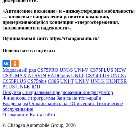
дилерской сети.
«Автономное вождение» и «низкоуглеродная мобильность»
— ключевые направления развития компании,
придерживающейся концепции «энергосбережения,
экологичности и надежности».
Официальный сайт: https://changanauto.ru/
Поделиться в соцсетях:
Модельный ряд
CS75PRO
UNI-S
UNI-V
CS75PLUS NEW
CS35 MAX
ALSVIN
EADOplus
UNI-L
CS35PLUS
UNI-S /
CS55PLUS
CS75plus
CS95
UNI-T
UNI-V
UNI-K
HUNTER
PLUS
UNI-K iDD
Покупка
Специальные предложения
Конфигуратор
Финансовые программы
Запись на тест-драйв
Владельцам
Онлайн запись на ТО и сервис
Техническое
обслуживание
О компании
Карта сайта
© Changan Automobile Group, 2026