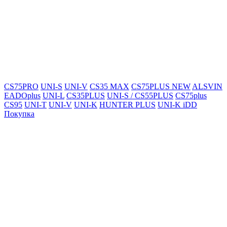
CS75PRO
UNI-S
UNI-V
CS35 MAX
CS75PLUS NEW
ALSVIN
EADOplus
UNI-L
CS35PLUS
UNI-S / CS55PLUS
CS75plus
CS95
UNI-T
UNI-V
UNI-K
HUNTER PLUS
UNI-K iDD
Покупка