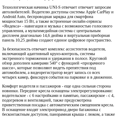
Технологическая начинка UNI-S отвечает отвечает запросам
автолюбителей. Водителю доступны системы Apple CarPlay и
Android Auto, беспроводная зарядка для смартфона
мощностью 15 Вт, а также встроенные онлайн-сервисы
«Яндекса» - навигация и музыка с возможностью голосового
управления, а мультимедийная система с центральным
дисплеем диагональю 14,6 дюйма и виртуальная приборная
панель 10,25 дюйма создают единое цифровое пространство.
За безопасность отвечает комплекс ассистентов водителя,
включающий адаптивный круиз-контроль, системы
экстренного торможения и удержания в полосе. Круговой
обзор дополнен камерами 540° с функцией «прозрачного
шасси», которые позволяют видеть препятствия под
автомобилем, а видеорегистратор ведет запись со всех
четырех камер, фиксируя события на парковке и в движении.
Комфорт водителя и пассажиров - еще одна сильная сторона
новинки. Передние кресла оснащены электрорегулировками:
водительское - с 6 настройками и памятью, пассажирское - с 4,
подогревом и вентиляцией, также предусмотрена
приветственная посадка с автоматическим смещением кресла.
В оснащение входят электропривод двери багажника с
бесконтактным доступом, панорамная крыша с люком, а также