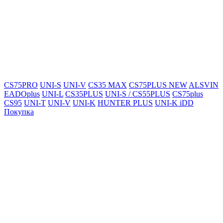
CS75PRO
UNI-S
UNI-V
CS35 MAX
CS75PLUS NEW
ALSVIN
EADOplus
UNI-L
CS35PLUS
UNI-S / CS55PLUS
CS75plus
CS95
UNI-T
UNI-V
UNI-K
HUNTER PLUS
UNI-K iDD
Покупка