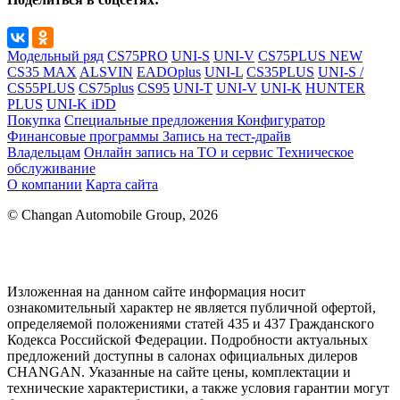
Модельный ряд
CS75PRO
UNI-S
UNI-V
CS75PLUS NEW
CS35 MAX
ALSVIN
EADOplus
UNI-L
CS35PLUS
UNI-S /
CS55PLUS
CS75plus
CS95
UNI-T
UNI-V
UNI-K
HUNTER
PLUS
UNI-K iDD
Покупка
Специальные предложения
Конфигуратор
Финансовые программы
Запись на тест-драйв
Владельцам
Онлайн запись на ТО и сервис
Техническое
обслуживание
О компании
Карта сайта
© Changan Automobile Group, 2026
Изложенная на данном сайте информация носит
ознакомительный характер не является публичной офертой,
определяемой положениями статей 435 и 437 Гражданского
Кодекса Российской Федерации. Подробности актуальных
предложений доступны в салонах официальных дилеров
CHANGAN. Указанные на сайте цены, комплектации и
технические характеристики, а также условия гарантии могут